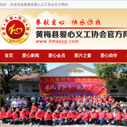
您好，欢迎光临黄梅县爱心义工协会官方网站
首页
爱心新闻
爱心会员
图片之窗
爱心助学
2/4