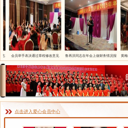
会员举手表决通过章程修改意见
鲁再洪同志在年会上做财务情况报
黄梅县爱
告
点击进入爱心会员中心
虞红霞 会长
鲁再洪