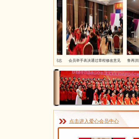
鲁再洪与县总工会主席汪锦峰同志
会员举手表决通过章程修改意见
鲁再洪同志
交谈
点击进入爱心会员中心
詹汶
虞红霞 会长