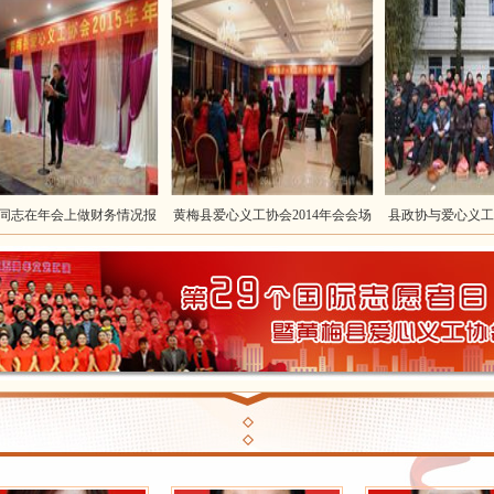
在年会上做财务情况报
黄梅县爱心义工协会2014年会会场
县政协与爱心义工协会
告
鲁再洪
蔡春江
刘昭斌