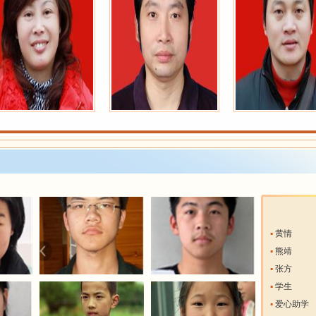
▪
黄情
▪
熊靖
▪
张方
▪
学生
▪
爱心助学