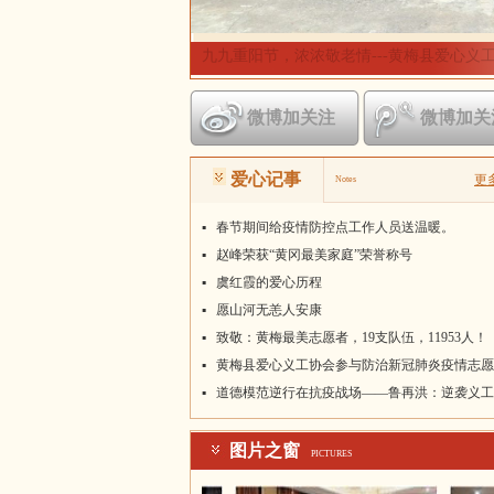
微博加关注
微博加关
爱心记事
更
Notes
▪
春节期间给疫情防控点工作人员送温暖。
▪
赵峰荣获“黄冈最美家庭”荣誉称号
▪
虞红霞的爱心历程
▪
愿山河无恙人安康
▪
致敬：黄梅最美志愿者，19支队伍，11953人！
▪
黄梅县爱心义工协会参与防治新冠肺炎疫情志愿
名单
▪
道德模范逆行在抗疫战场——鲁再洪：逆袭义工
挥汗，倾情抗疫献丹心
图片之窗
PICTURES