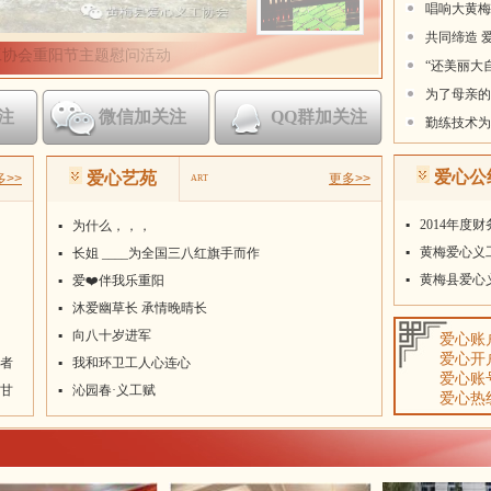
共同缔造 
“还美丽大
为了母亲的
勤练技术为
注
微信加关注
QQ群加关注
唱响大黄梅
爱心公
爱心艺苑
多>>
更多>>
ART
▪
2014年度
▪
为什么，，，
▪
黄梅爱心义
▪
长姐 ____为全国三八红旗手而作
▪
黄梅县爱心
▪
爱❤️伴我乐重阳
▪
沐爱幽草长 承情晚晴长
▪
向八十岁进军
爱心账
爱心开
者
▪
我和环卫工人心连心
爱心账号：
甘
▪
沁园春·义工赋
爱心热线：