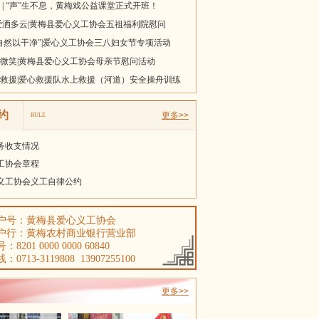
爱洒多云|黄梅县爱心义工协会五祖福利院慰问
自然以干净”|爱心义工协会三八妇女节专项活动
微笑|黄梅县爱心义工协会母亲节慰问活动
救援|爱心救援队水上救援（河道）安全操舟训练
 | “声”生不息，黄梅戏公益课堂正式开班！
约
更多>>
RULE
财务收支情况
工协会章程
义工协会义工自律公约
户号：黄梅县爱心义工协会
户行：黄梅农村商业银行营业部
8201 0000 0000 60840
0713-3119808 13907255100
更多>>