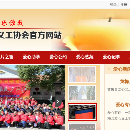
登录
|
注册
图片之窗
爱心助学
爱心公约
爱心艺苑
爱心记事
爱心新
黄梅
黄梅县爱心义工
爱心有
爱心有你，一路
梅县爱心义工