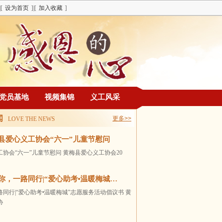
|[
设为首页
]|[
加入收藏
]
党员基地
视频集锦
义工风采
闻
更多>>
LOVE THE NEWS
县爱心义工协会“六一”儿童节慰问
协会“六一”儿童节慰问 黄梅县爱心义工协会20
你，一路同行|“爱心助考•温暖梅城…
同行|“爱心助考•温暖梅城"志愿服务活动倡议书 黄
协