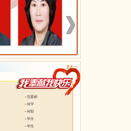
更多>>
▪
范爱娇
▪
何宇
▪
何阳
▪
学生
▪
学生