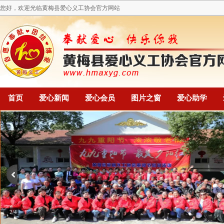
您好，欢迎光临黄梅县爱心义工协会官方网站
首页
爱心新闻
爱心会员
图片之窗
爱心助学
2/4