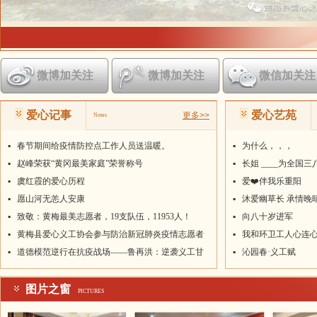
微博加关注
微博加关注
微信加关注
爱心记事
爱心艺苑
更多>>
Notes
▪
春节期间给疫情防控点工作人员送温暖。
▪
为什么，，，
▪
赵峰荣获“黄冈最美家庭”荣誉称号
▪
长姐 ____为全国
▪
虞红霞的爱心历程
▪
爱❤️伴我乐重阳
▪
愿山河无恙人安康
▪
沐爱幽草长 承情晚
▪
致敬：黄梅最美志愿者，19支队伍，11953人！
▪
向八十岁进军
▪
黄梅县爱心义工协会参与防治新冠肺炎疫情志愿者
▪
我和环卫工人心连
名单
▪
道德模范逆行在抗疫战场——鲁再洪：逆袭义工甘
▪
沁园春·义工赋
挥汗，倾情抗疫献丹心
图片之窗
PICTURES