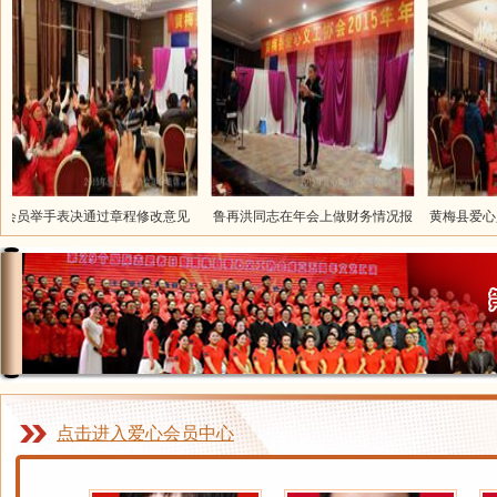
员举手表决通过章程修改意见
鲁再洪同志在年会上做财务情况报
黄梅县爱心义工
告
点击进入爱心会员中心
陈学敏
赵峰 党支部书记