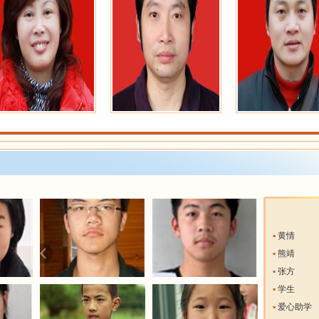
▪
黄情
▪
熊靖
▪
张方
▪
学生
▪
爱心助学