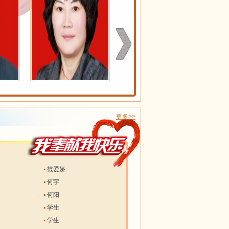
更多>>
▪
范爱娇
▪
何宇
▪
何阳
▪
学生
▪
学生