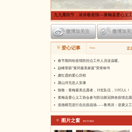
九九重阳节，浓浓敬老情---黄梅县爱心义
微博加关注
微博加关
爱心记事
更
Notes
▪
春节期间给疫情防控点工作人员送温暖。
▪
赵峰荣获“黄冈最美家庭”荣誉称号
▪
虞红霞的爱心历程
▪
愿山河无恙人安康
▪
致敬：黄梅最美志愿者，19支队伍，11953人！
▪
黄梅县爱心义工协会参与防治新冠肺炎疫情志愿
名单
▪
道德模范逆行在抗疫战场——鲁再洪：逆袭义工
挥汗，倾情抗疫献丹心
图片之窗
PICTURES