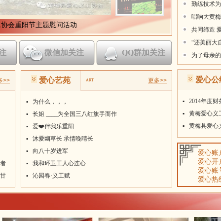
唱响大黄梅
共同缔造 
工协会重阳节主题慰问活动
“还美丽大
为了母亲的
注
微信加关注
QQ群加关注
爱心公
爱心艺苑
多>>
更多>>
ART
▪
2014年度
▪
为什么，，，
▪
黄梅爱心义
▪
长姐 ____为全国三八红旗手而作
▪
黄梅县爱心
▪
爱❤️伴我乐重阳
▪
沐爱幽草长 承情晚晴长
▪
向八十岁进军
爱心账
爱心开
者
▪
我和环卫工人心连心
爱心账号：
甘
▪
沁园春·义工赋
爱心热线：