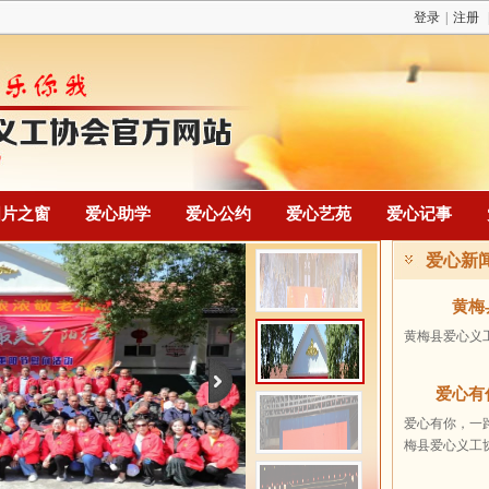
登录
|
注册
图片之窗
爱心助学
爱心公约
爱心艺苑
爱心记事
爱心新
黄梅
黄梅县爱心义工
爱心有
爱心有你，一路
梅县爱心义工
勤练技术为