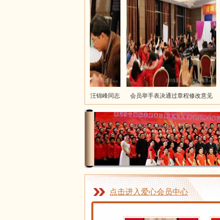
鲁再洪与县总工会主席汪锦峰同志
会员举手表决通过章程修改意见
鲁
交谈
点击进入爱心会员中心
詹汶
虞红霞 会长