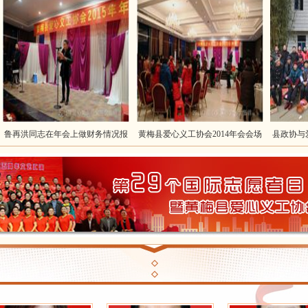
再洪同志在年会上做财务情况报
黄梅县爱心义工协会2014年会会场
县政协与爱心
告
鲁再洪
蔡春江
刘昭斌