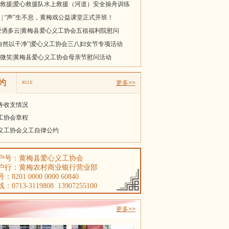
 | “声”生不息，黄梅戏公益课堂正式开班！
爱洒多云|黄梅县爱心义工协会五祖福利院慰问
自然以干净”|爱心义工协会三八妇女节专项活动
微笑|黄梅县爱心义工协会母亲节慰问活动
约
更多>>
RULE
财务收支情况
工协会章程
义工协会义工自律公约
户号：黄梅县爱心义工协会
户行：黄梅农村商业银行营业部
8201 0000 0000 60840
0713-3119808 13907255100
更多>>