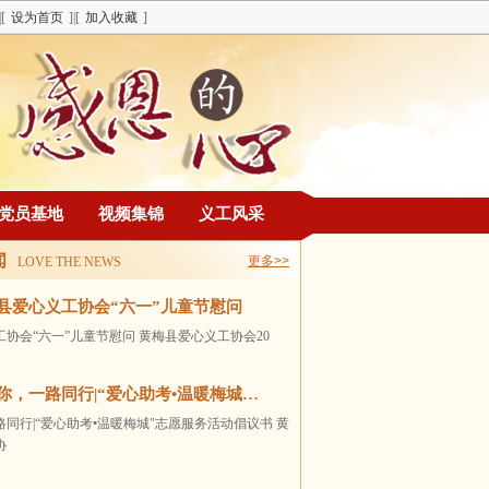
|[
设为首页
]|[
加入收藏
]
党员基地
视频集锦
义工风采
闻
更多>>
LOVE THE NEWS
县爱心义工协会“六一”儿童节慰问
协会“六一”儿童节慰问 黄梅县爱心义工协会20
你，一路同行|“爱心助考•温暖梅城…
同行|“爱心助考•温暖梅城"志愿服务活动倡议书 黄
协
救援|爱心救援队水上救援（河道）安全操舟训练