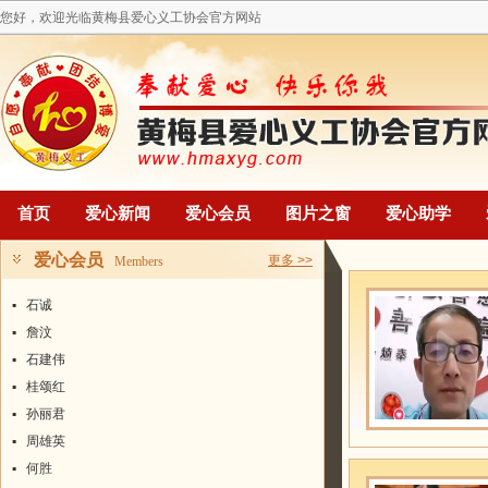
您好，欢迎光临黄梅县爱心义工协会官方网站
首页
爱心新闻
爱心会员
图片之窗
爱心助学
爱心会员
更多 >>
Members
▪
石诚
▪
詹汶
▪
石建伟
▪
桂颂红
▪
孙丽君
▪
周雄英
▪
何胜