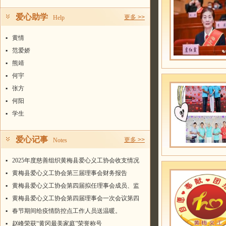
爱心助学
更多 >>
Help
▪
黄情
▪
范爱娇
▪
熊靖
▪
何宇
▪
张方
▪
何阳
▪
学生
爱心记事
更多 >>
Notes
▪
2025年度慈善组织黄梅县爱心义工协会收支情况
统计表
▪
黄梅县爱心义工协会第三届理事会财务报告
▪
黄梅县爱心义工协会第四届拟任理事会成员、监
事名单
▪
黄梅县爱心义工协会第四届理事会一次会议第四
届会长、常务副会长、副会长、秘书长名单
▪
春节期间给疫情防控点工作人员送温暖。
▪
赵峰荣获“黄冈最美家庭”荣誉称号