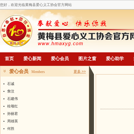
您好，欢迎光临黄梅县爱心义工协会官方网站
首页
爱心新闻
爱心会员
图片之窗
爱心助学
爱心会员
更多 >>
Members
▪
石诚
▪
詹汶
▪
石建伟
▪
桂颂红
▪
孙丽君
▪
周雄英
▪
何胜