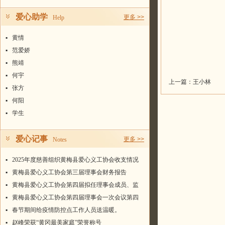
爱心助学
更多 >>
Help
▪
黄情
▪
范爱娇
▪
熊靖
▪
何宇
上一篇：
王小林
▪
张方
▪
何阳
▪
学生
爱心记事
更多 >>
Notes
▪
2025年度慈善组织黄梅县爱心义工协会收支情况
统计表
▪
黄梅县爱心义工协会第三届理事会财务报告
▪
黄梅县爱心义工协会第四届拟任理事会成员、监
事名单
▪
黄梅县爱心义工协会第四届理事会一次会议第四
届会长、常务副会长、副会长、秘书长名单
▪
春节期间给疫情防控点工作人员送温暖。
▪
赵峰荣获“黄冈最美家庭”荣誉称号