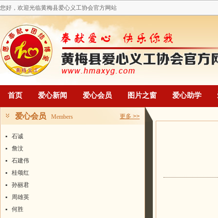
您好，欢迎光临黄梅县爱心义工协会官方网站
首页
爱心新闻
爱心会员
图片之窗
爱心助学
爱心会员
更多 >>
Members
▪
石诚
▪
詹汶
▪
石建伟
▪
桂颂红
▪
孙丽君
▪
周雄英
▪
何胜