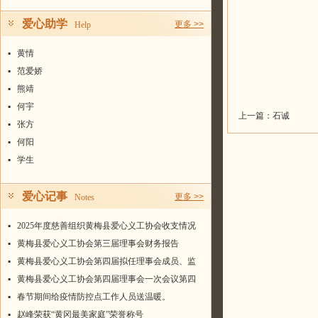
爱心助学
更多 >>
Help
▪
黄情
▪
范爱娇
▪
熊靖
▪
何宇
上一篇：
石诚
▪
张方
▪
何阳
▪
学生
爱心记事
更多 >>
Notes
▪
2025年度慈善组织黄梅县爱心义工协会收支情况
统计表
▪
黄梅县爱心义工协会第三届理事会财务报告
▪
黄梅县爱心义工协会第四届拟任理事会成员、监
事名单
▪
黄梅县爱心义工协会第四届理事会一次会议第四
届会长、常务副会长、副会长、秘书长名单
▪
春节期间给疫情防控点工作人员送温暖。
▪
赵峰荣获“黄冈最美家庭”荣誉称号