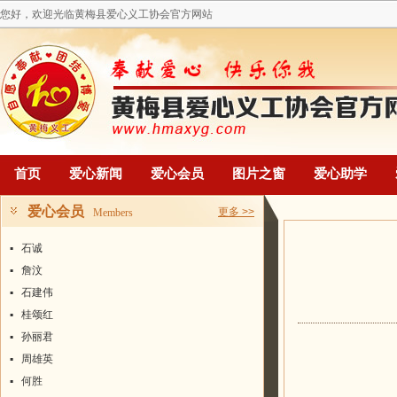
您好，欢迎光临黄梅县爱心义工协会官方网站
首页
爱心新闻
爱心会员
图片之窗
爱心助学
爱心会员
更多 >>
Members
▪
石诚
▪
詹汶
▪
石建伟
▪
桂颂红
▪
孙丽君
▪
周雄英
▪
何胜