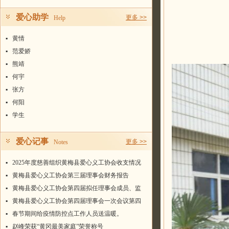
爱心助学
更多 >>
Help
▪
黄情
▪
范爱娇
▪
熊靖
▪
何宇
▪
张方
▪
何阳
▪
学生
爱心记事
更多 >>
Notes
▪
2025年度慈善组织黄梅县爱心义工协会收支情况
统计表
▪
黄梅县爱心义工协会第三届理事会财务报告
▪
黄梅县爱心义工协会第四届拟任理事会成员、监
事名单
▪
黄梅县爱心义工协会第四届理事会一次会议第四
届会长、常务副会长、副会长、秘书长名单
▪
春节期间给疫情防控点工作人员送温暖。
▪
赵峰荣获“黄冈最美家庭”荣誉称号