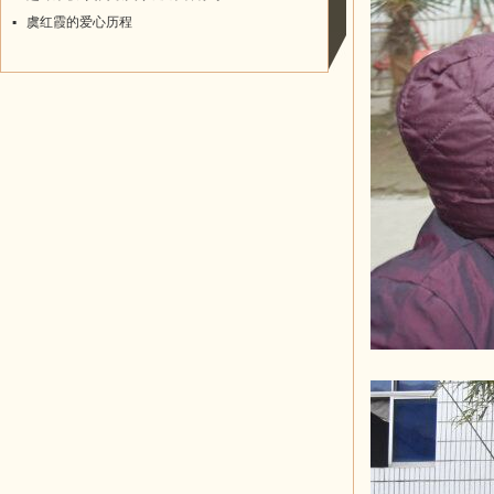
▪
虞红霞的爱心历程