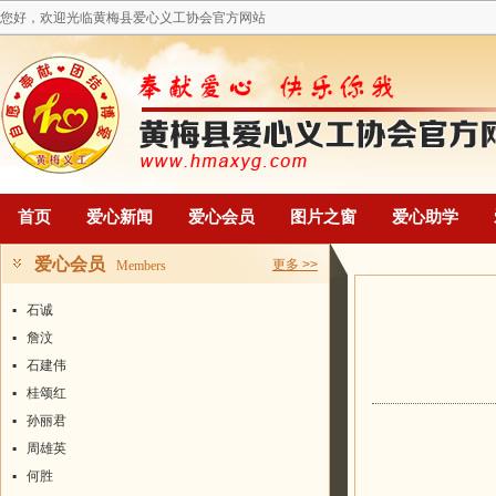
您好，欢迎光临黄梅县爱心义工协会官方网站
首页
爱心新闻
爱心会员
图片之窗
爱心助学
爱心会员
更多 >>
Members
▪
石诚
▪
詹汶
▪
石建伟
▪
桂颂红
▪
孙丽君
▪
周雄英
▪
何胜