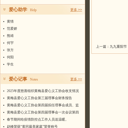
爱心助学
更多 >>
Help
▪
黄情
▪
范爱娇
▪
熊靖
▪
何宇
上一篇：
九九重阳节
▪
张方
▪
何阳
▪
学生
爱心记事
更多 >>
Notes
▪
2025年度慈善组织黄梅县爱心义工协会收支情况
统计表
▪
黄梅县爱心义工协会第三届理事会财务报告
▪
黄梅县爱心义工协会第四届拟任理事会成员、监
事名单
▪
黄梅县爱心义工协会第四届理事会一次会议第四
届会长、常务副会长、副会长、秘书长名单
▪
春节期间给疫情防控点工作人员送温暖。
▪
赵峰荣获“黄冈最美家庭”荣誉称号