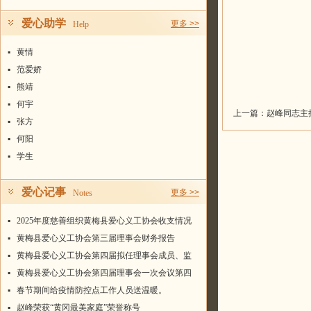
爱心助学
更多 >>
Help
▪
黄情
▪
范爱娇
▪
熊靖
▪
何宇
上一篇：
赵峰同志主持
▪
张方
▪
何阳
▪
学生
爱心记事
更多 >>
Notes
▪
2025年度慈善组织黄梅县爱心义工协会收支情况
统计表
▪
黄梅县爱心义工协会第三届理事会财务报告
▪
黄梅县爱心义工协会第四届拟任理事会成员、监
事名单
▪
黄梅县爱心义工协会第四届理事会一次会议第四
届会长、常务副会长、副会长、秘书长名单
▪
春节期间给疫情防控点工作人员送温暖。
▪
赵峰荣获“黄冈最美家庭”荣誉称号