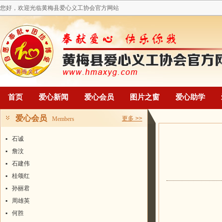
您好，欢迎光临黄梅县爱心义工协会官方网站
首页
爱心新闻
爱心会员
图片之窗
爱心助学
爱心会员
更多 >>
Members
▪
石诚
▪
詹汶
▪
石建伟
▪
桂颂红
▪
孙丽君
▪
周雄英
▪
何胜