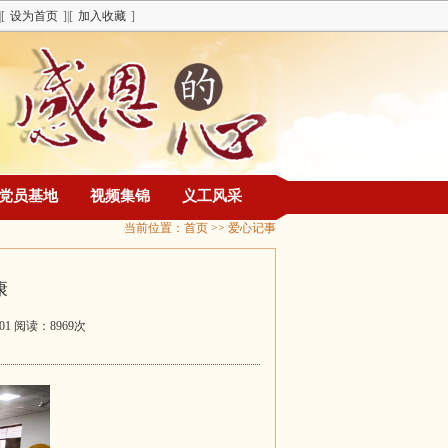
|[
设为首页
]|[
加入收藏
]
党员基地
视频集锦
义工风采
当前位置：
首页
>> 爱心记事
康
:01 阅读：8969次