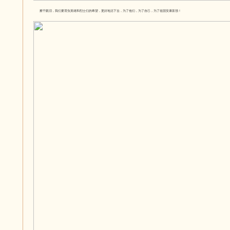
擦干眼泪，我们要背负英雄和烈士们的希望，更好地活下去，为了他们，为了自己，为了祖国安康富强！