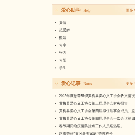
爱心助学
更多 
Help
▪
黄情
▪
范爱娇
▪
熊靖
▪
何宇
▪
张方
▪
何阳
▪
学生
爱心记事
更多 
Notes
▪
2025年度慈善组织黄梅县爱心义工协会收支情况
统计表
▪
黄梅县爱心义工协会第三届理事会财务报告
▪
黄梅县爱心义工协会第四届拟任理事会成员、监
事名单
▪
黄梅县爱心义工协会第四届理事会一次会议第四
届会长、常务副会长、副会长、秘书长名单
▪
春节期间给疫情防控点工作人员送温暖。
▪
赵峰荣获“黄冈最美家庭”荣誉称号