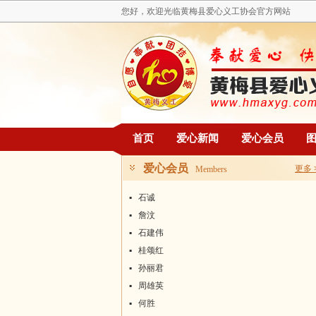
您好，欢迎光临黄梅县爱心义工协会官方网站
首页
爱心新闻
爱心会员
爱心会员
更多 
Members
▪
石诚
▪
詹汶
▪
石建伟
▪
桂颂红
▪
孙丽君
▪
周雄英
▪
何胜