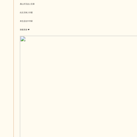
愿山河无恙人安康
此生无悔入华夏
来生还在中华家
致敬英雄 🖤