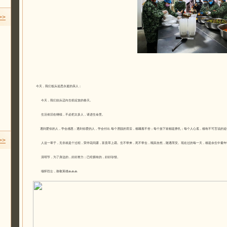
>>
今天，我们低头追思永逝的亲人；
今天，我们抬头迈向生机绽放的春天。
生活依旧在继续，不必把太多人，请进生命里。
遇到爱你的人，学会感恩；遇到你爱的人，学会付出.每个洒脱的背后，都藏着不舍；每个放下前都是挣扎；每个人心底，都有不可言说的追
>>
人这一辈子，无非就是个过程，荣华花间露，富贵草上霜。生不带来，死不带去，顺其自然，随遇而安。现在过的每一天，都是余生中最年
清明节，为了身边的，好好努力；已经拥有的，好好珍惜。
缅怀烈士，致敬英雄🙏🙏🙏