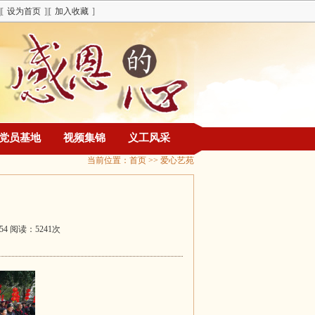
|[
设为首页
]|[
加入收藏
]
党员基地
视频集锦
义工风采
当前位置：
首页
>> 爱心艺苑
:54 阅读：5241次