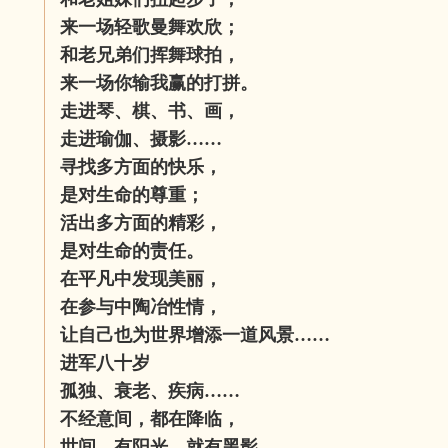
来一场轻歌曼舞欢欣；
和老兄弟们挥舞球拍，
来一场你输我赢的打拼。
走进琴、棋、书、画，
走进瑜伽、摄影……
寻找多方面的快乐，
是对生命的尊重；
活出多方面的精彩，
是对生命的责任。
在平凡中发现美丽，
在参与中陶冶性情，
让自己也为世界增添一道风景……
进军八十岁
孤独、衰老、疾病……
不经意间，都在降临，
世间，有阳光，就有黑影，