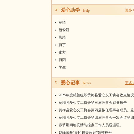
爱心助学
更多 
Help
▪
黄情
▪
范爱娇
▪
熊靖
▪
何宇
▪
张方
▪
何阳
▪
学生
爱心记事
更多 
Notes
▪
2025年度慈善组织黄梅县爱心义工协会收支情况
统计表
▪
黄梅县爱心义工协会第三届理事会财务报告
▪
黄梅县爱心义工协会第四届拟任理事会成员、监
事名单
▪
黄梅县爱心义工协会第四届理事会一次会议第四
届会长、常务副会长、副会长、秘书长名单
▪
春节期间给疫情防控点工作人员送温暖。
▪
赵峰荣获“黄冈最美家庭”荣誉称号