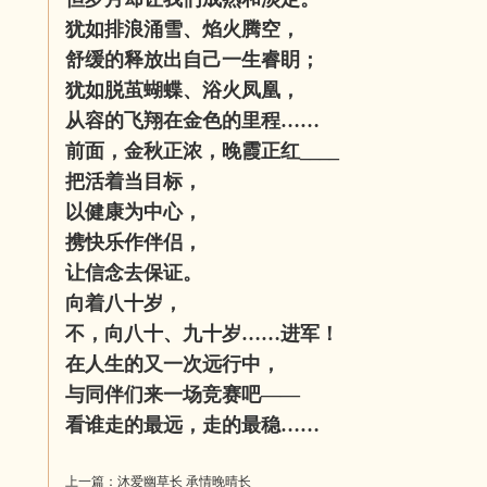
犹如排浪涌雪、焰火腾空，
舒缓的释放出自己一生睿眀；
犹如脱茧蝴蝶、浴火凤凰，
从容的飞翔在金色的里程……
前面，金秋正浓，晚霞正红____
把活着当目标，
以健康为中心，
携快乐作伴侣，
让信念去保证。
向着八十岁，
不，向八十、九十岁……进军！
在人生的又一次远行中，
与同伴们来一场竞赛吧——
看谁走的最远，走的最稳……
上一篇：
沐爱幽草长 承情晚晴长