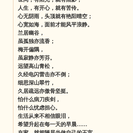
人生，有开心，就有苦伶。
心无阴雨，头顶就有艳阳晴空；
心宽如海，面前才能风平浪静。
兰居幽谷，
虽孤独亦流香；
梅开偏隅，
虽寂静亦芳芬。
远望高山青松，
久经电闪雷击亦不倒；
细思深山翠竹，
久居疏远亦傲骨坚挺。
怕什么病刀疾剑，
怕什么忧虑担心。
生活从来不相信眼泪，
希望升起在每一天的早晨……
在家，就把陋居当做自己的王宫——