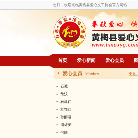
您好，欢迎光临黄梅县爱心义工协会官方网站
首页
爱心新闻
爱心会员
爱心会员
更多 
Members
▪
石诚
▪
詹汶
▪
石建伟
▪
桂颂红
▪
孙丽君
▪
周雄英
▪
何胜