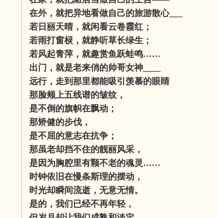
在外，就把异地看做自己的旅游散心___
若日丽天晴，就闲看云卷霞红；
若雨打窗棂，就静听草长绿生；
若风起青萍，就趣赏鱼跃蛙鸣……
出门，就是老来俏的帅哥女神____
远行，走到那里都能吸引羡慕的眼睛
那脸颊上五线谱的皱纹，
是不倒的旗帜在飘动；
那矫健的步伐，
是不屈的意志在抗争；
那虽老却挡不住的靓丽风采，
是因为胸腔里有颗不老的魂灵……
时钟依旧在慢条斯理的摆动，
时光却瞬间流逝，无意无情。
是的，我们已经不再年轻，
但岁月却让我们成熟和淡定。