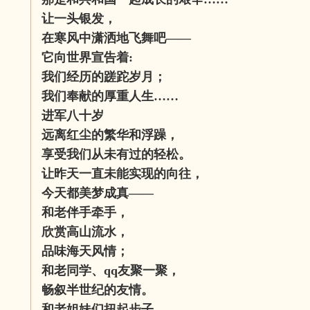
让一头银发，
在寒风中潇洒地飞舞吧——
它向世界宣告着:
我们经历的蹉跎岁月；
我们奉献的厚重人生……
进军八十岁
远离红尘的繁华和浮躁，
享受我们从未有过的轻松。
让昨天一直未能实现的向往，
今天都美梦成真——
和老伴手牵手，
欣赏高山流水，
品味海天风情；
和老同学、qq友聚一聚，
畅叙半世纪的友情。
和老姐妹们扭起步子，